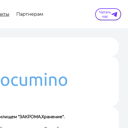
Читать
акты
Партнерам
нас
нилищем “ЗАКРОМА.Хранение”.