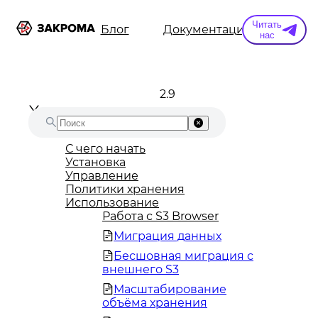
Читать
ы
Информация
Блог
Документация
Конт
нас
2.9
С чего начать
Установка
Управление
Политики хранения
Использование
Работа с S3 Browser
Миграция данных
Бесшовная миграция с
внешнего S3
Масштабирование
объёма хранения