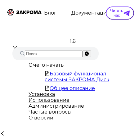
Читать
ы
Информация
Блог
Документация
Конт
нас
1.6
С чего начать
Базовый функционал
системы ЗАКРОМА.Диск
Общее описание
Установка
Использование
Администрирование
Частые вопросы
О версии