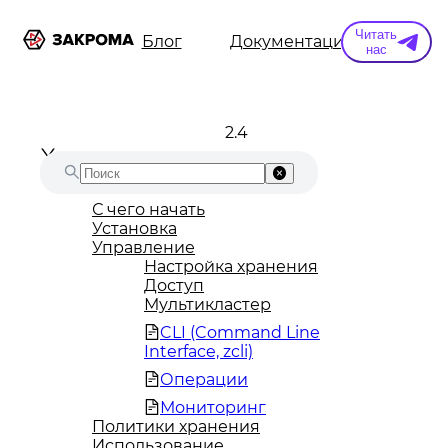
Читать
ы
Информация
Блог
Документация
Конт
нас
2.4
С чего начать
Установка
Управление
Настройка хранения
Доступ
Мультикластер
CLI (Command Line
Interface, zcli)
Операции
Мониторинг
Политики хранения
Использование