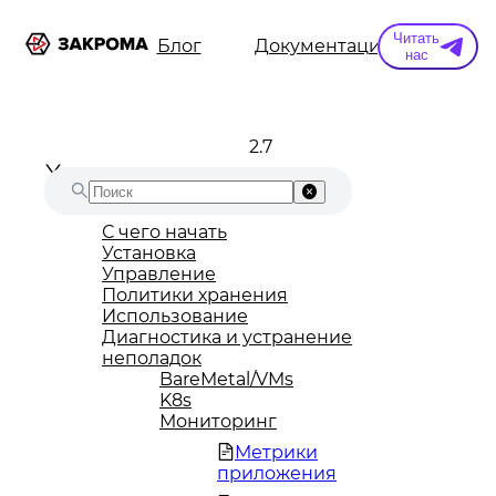
Читать
ы
Информация
Блог
Документация
Конт
нас
2.7
С чего начать
Установка
Управление
Политики хранения
Использование
Диагностика и устранение
неполадок
BareMetal/VMs
K8s
Мониторинг
Метрики
приложения