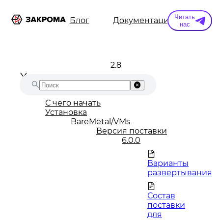
Читать
ы
Информация
Блог
Документация
Конт
нас
2.8
С чего начать
Установка
BareMetal/VMs
Версия поставки
6.0.0
Варианты
развертывания
Состав
поставки
для