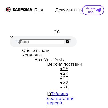
Читать
ы
Информация
Блог
Документация
Конт
нас
2.6
С чего начать
Установка
BareMetal/VMs
Версия поставки
4.2.5
4.2.4
4.2.3
4.2.2
4.2.0
Таблица
соответствия
версий