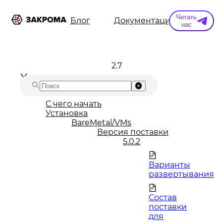
Читать
ы
Информация
Блог
Документация
Конт
нас
2.7
С чего начать
Установка
BareMetal/VMs
Версия поставки
5.0.2
Варианты
развертывания
Состав
поставки
для