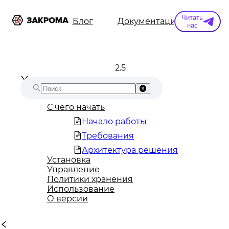
Читать
ы
Информация
Блог
Документация
Конт
нас
2.5
С чего начать
Начало работы
Требования
Архитектура решения
Установка
Управление
Политики хранения
Использование
О версии