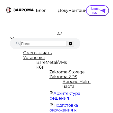
Читать
ы
Информация
Блог
Документация
Конт
нас
2.7
С чего начать
Установка
BareMetal/VMs
K8s
Zakroma-Storage
Zakroma-ZDS
Версия Helm
чарта
Архитектура
решения
Подготовка
окружения к