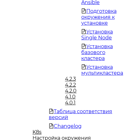
Ansible
Подготовка
окружения к
установке
Установка
Single Node
Установка
базового
кластера
Установка
мультикластера
4.2.3
4.2.2
4.2.0
4.1.0
4.0.1
Таблица соответствия
версий
Changelog
K8s
Настройка окружения