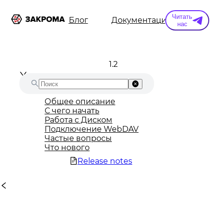
Читать
ы
Информация
Блог
Документация
Конт
нас
1.2
Общее описание
С чего начать
Работа с Диском
Подключение WebDAV
Частые вопросы
Что нового
Release notes