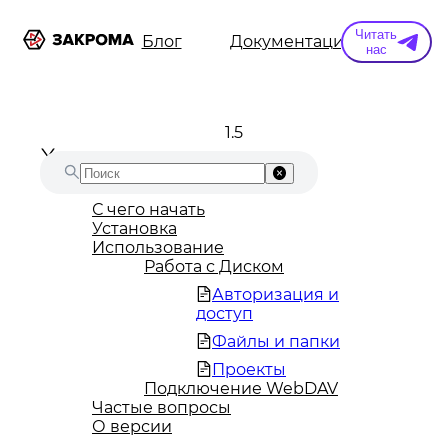
Читать
ы
Информация
Блог
Документация
Конт
нас
1.5
С чего начать
Установка
Использование
Работа с Диском
Авторизация и
доступ
Файлы и папки
Проекты
Подключение WebDAV
Частые вопросы
О версии