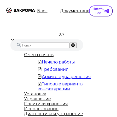
Читать
ы
Информация
Блог
Документация
Конт
нас
2.7
С чего начать
Начало работы
Требования
Архитектура решения
Типовые варианты
конфигурации
Установка
Управление
Политики хранения
Использование
Диагностика и устранение