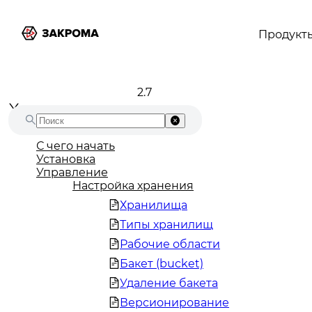
Продукт
2.7
С чего начать
Установка
Управление
Настройка хранения
Хранилища
Типы хранилищ
Рабочие области
Бакет (bucket)
Удаление бакета
Версионирование