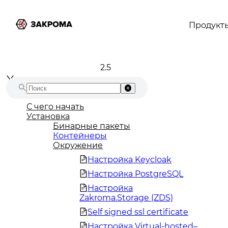
Продукт
2.5
С чего начать
Установка
Бинарные пакеты
Контейнеры
Окружение
Настройка Keycloak
Настройка PostgreSQL
Настройка
Zakroma.Storage (ZDS)
Self signed ssl certificate
Настройка Virtual-hosted–