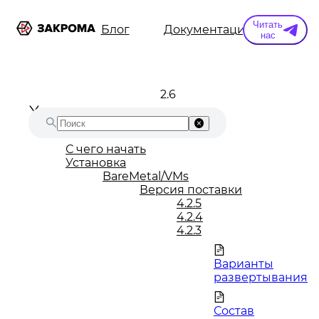
Читать
ы
Информация
Блог
Документация
Конт
нас
2.6
С чего начать
Установка
BareMetal/VMs
Версия поставки
4.2.5
4.2.4
4.2.3
Варианты
развертывания
Состав