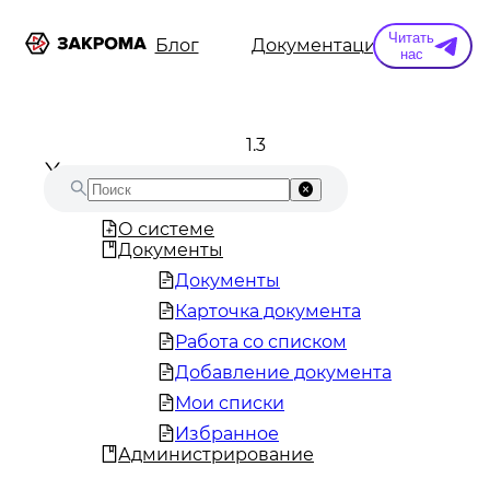
Читать
ы
Информация
Блог
Документация
Конт
нас
1.3
О системе
Документы
Документы
Карточка документа
Работа со списком
Добавление документа
Мои списки
Избранное
Администрирование