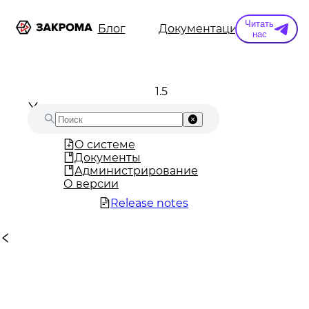
Читать
ы
Информация
Блог
Документация
Конт
нас
1.5
О системе
Документы
Администрирование
О версии
Release notes