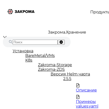
Продукт
Закрома.Хранение
Установка
BareMetal/VMs
K8s
Zakroma-Storage
Zakroma-ZDS
Версия Helm чарта
2.5.5
Описание
Примеры
values.yaml