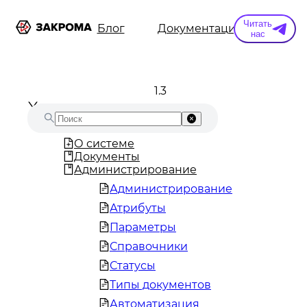
Читать
ы
Информация
Блог
Документация
Конт
нас
1.3
О системе
Документы
Администрирование
Администрирование
Атрибуты
Параметры
Справочники
Статусы
Типы документов
Автоматизация